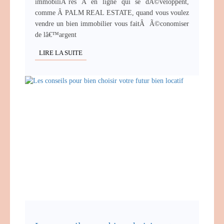
immobiliÃ¨res Â en ligne qui se dÃ©veloppent,
comme Â PALM REAL ESTATE, quand vous voulez
vendre un bien immobilier vous faitÂ Ã©conomiser
de lâ€™argent
LIRE LA SUITE