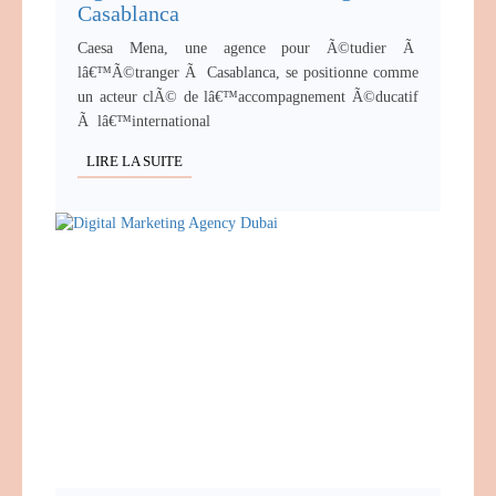
Casablanca
Caesa Mena, une agence pour Ã©tudier Ã
lâ€™Ã©tranger Ã Casablanca, se positionne comme
un acteur clÃ© de lâ€™accompagnement Ã©ducatif
Ã lâ€™international
LIRE LA SUITE